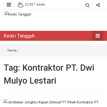
℃
22.05
Kediri
Berita Akurat Terpercaya
Kediri Tangguh
Kediri Tangguh
Home
/
Tag:
Kontraktor PT. Dwi
Mulyo Lestari