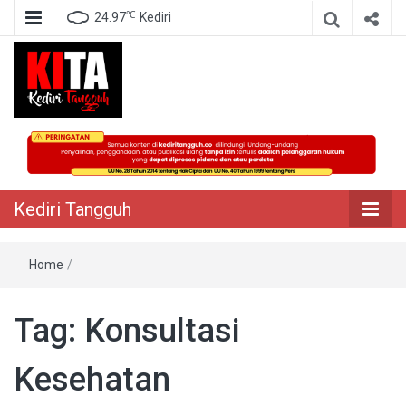
℃
24.97
Kediri
Berita Akurat Terpercaya
Kediri Tangguh
Kediri Tangguh
Home
/
Tag:
Konsultasi
Kesehatan