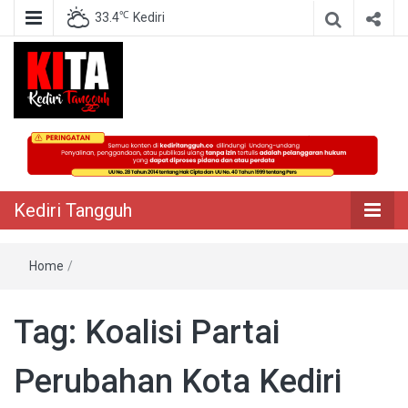
℃
33.4
Kediri
Berita Akurat Terpercaya
Kediri Tangguh
Kediri Tangguh
Home
/
Tag:
Koalisi Partai
Perubahan Kota Kediri