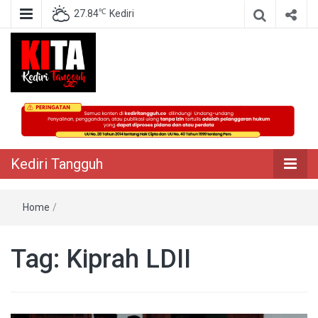
℃
27.84
Kediri
Berita Akurat Terpercaya
Kediri Tangguh
Kediri Tangguh
Home
/
Tag:
Kiprah LDII