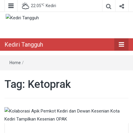
℃
22.05
Kediri
Berita Akurat Terpercaya
Kediri Tangguh
Kediri Tangguh
Home
/
Tag:
Ketoprak