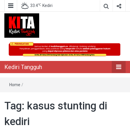
℃
33.4
Kediri
Berita Akurat Terpercaya
Kediri Tangguh
Kediri Tangguh
Home
/
Tag:
kasus stunting di
kediri