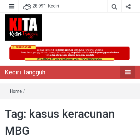
℃
28.99
Kediri
Berita Akurat Terpercaya
Kediri Tangguh
Kediri Tangguh
Home
/
Tag:
kasus keracunan
MBG