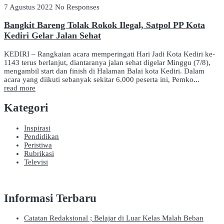
7 Agustus 2022
No Responses
Bangkit Bareng Tolak Rokok Ilegal, Satpol PP Kota
Kediri Gelar Jalan Sehat
KEDIRI – Rangkaian acara memperingati Hari Jadi Kota Kediri ke-
1143 terus berlanjut, diantaranya jalan sehat digelar Minggu (7/8),
mengambil start dan finish di Halaman Balai kota Kediri. Dalam
acara yang diikuti sebanyak sekitar 6.000 peserta ini, Pemko...
read more
Kategori
Inspirasi
Pendidikan
Peristiwa
Rubrikasi
Televisi
Informasi Terbaru
Catatan Redaksional ; Belajar di Luar Kelas Malah Beban