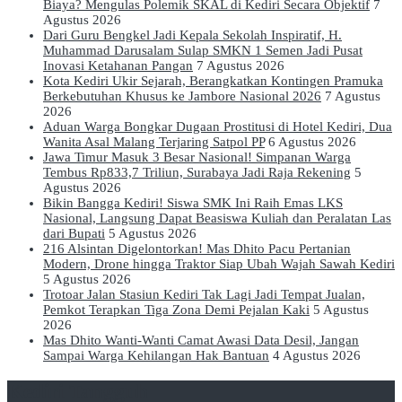
Biaya? Mengulas Polemik SKAL di Kediri Secara Objektif
7
Agustus 2026
Dari Guru Bengkel Jadi Kepala Sekolah Inspiratif, H.
Muhammad Darusalam Sulap SMKN 1 Semen Jadi Pusat
Inovasi Ketahanan Pangan
7 Agustus 2026
Kota Kediri Ukir Sejarah, Berangkatkan Kontingen Pramuka
Berkebutuhan Khusus ke Jambore Nasional 2026
7 Agustus
2026
Aduan Warga Bongkar Dugaan Prostitusi di Hotel Kediri, Dua
Wanita Asal Malang Terjaring Satpol PP
6 Agustus 2026
Jawa Timur Masuk 3 Besar Nasional! Simpanan Warga
Tembus Rp833,7 Triliun, Surabaya Jadi Raja Rekening
5
Agustus 2026
Bikin Bangga Kediri! Siswa SMK Ini Raih Emas LKS
Nasional, Langsung Dapat Beasiswa Kuliah dan Peralatan Las
dari Bupati
5 Agustus 2026
216 Alsintan Digelontorkan! Mas Dhito Pacu Pertanian
Modern, Drone hingga Traktor Siap Ubah Wajah Sawah Kediri
5 Agustus 2026
Trotoar Jalan Stasiun Kediri Tak Lagi Jadi Tempat Jualan,
Pemkot Terapkan Tiga Zona Demi Pejalan Kaki
5 Agustus
2026
Mas Dhito Wanti-Wanti Camat Awasi Data Desil, Jangan
Sampai Warga Kehilangan Hak Bantuan
4 Agustus 2026
Kediri Tangguh