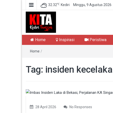
℃
32.32
Kediri
Minggu, 9 Agustus 2026
Kediri Tangguh
Berita Akurat Terpercaya
Home
Inspirasi
Peristiwa
Home
/
Tag:
insiden kecelaka
28 April 2026
No Responses