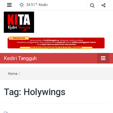
℃
34.51
Kediri
Berita Akurat Terpercaya
Kediri Tangguh
Kediri Tangguh
Home
/
Tag:
Holywings