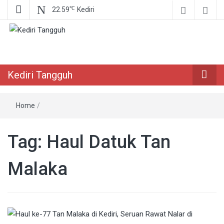
℃
22.59
Kediri
Berita Akurat Terpercaya
Kediri Tangguh
Kediri Tangguh
Home
/
Tag:
Haul Datuk Tan
Malaka