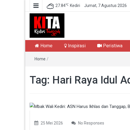
℃
27.84
Kediri
Jumat, 7 Agustus 2026
Kediri Tangguh
Berita Akurat Terpercaya
Home
Inspirasi
Peristiwa
Home
/
Tag:
Hari Raya Idul A
25 Mei 2026
No Responses