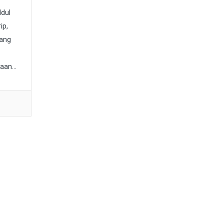
Idul
ip,
yang
an...