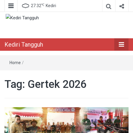
℃
27.32
Kediri
Berita Akurat Terpercaya
Kediri Tangguh
Kediri Tangguh
Home
/
Tag:
Gertek 2026