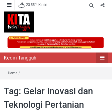
℃
23.55
Kediri
Berita Akurat Terpercaya
Kediri Tangguh
Kediri Tangguh
Home
/
Tag:
Gelar Inovasi dan
Teknologi Pertanian