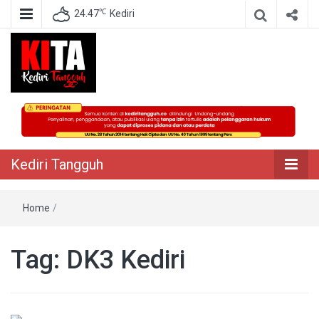
℃
24.47
Kediri
Berita Akurat Terpercaya
Kediri Tangguh
Kediri Tangguh
Home
/
Tag:
DK3 Kediri