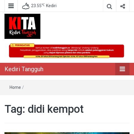
℃
23.55
Kediri
Berita Akurat Terpercaya
Kediri Tangguh
Kediri Tangguh
Home
/
Tag:
didi kempot