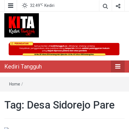
℃
32.49
Kediri
Berita Akurat Terpercaya
Kediri Tangguh
Kediri Tangguh
Home
/
Tag:
Desa Sidorejo Pare