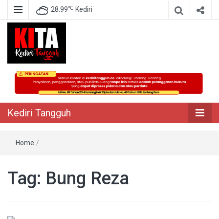
℃
28.99
Kediri
Berita Akurat Terpercaya
Kediri Tangguh
Kediri Tangguh
Home
/
Tag:
Bung Reza