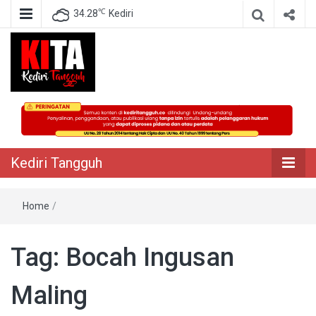
℃
34.28
Kediri
Berita Akurat Terpercaya
Kediri Tangguh
Kediri Tangguh
Home
/
Tag:
Bocah Ingusan
Maling