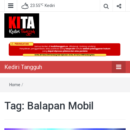
℃
23.55
Kediri
Berita Akurat Terpercaya
Kediri Tangguh
Kediri Tangguh
Home
/
Tag:
Balapan Mobil