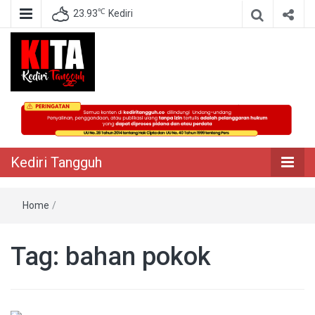
℃
23.93
Kediri
Berita Akurat Terpercaya
Kediri Tangguh
Kediri Tangguh
Home
/
Tag:
bahan pokok