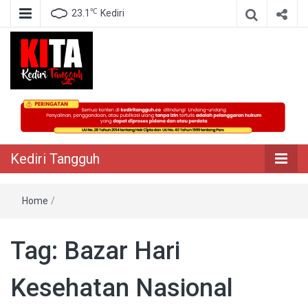
℃
23.1
Kediri
Berita Akurat Terpercaya
Kediri Tangguh
Kediri Tangguh
Home
/
Tag:
Bazar Hari
Kesehatan Nasional